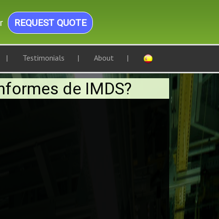
r
REQUEST QUOTE
Testimonials
About
 informes de IMDS?