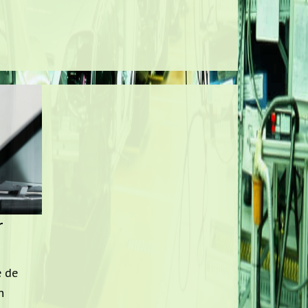
r
e de
n